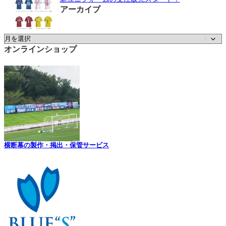
アーカイブ
ア
ー
オンラインショップ
カ
イ
ブ
横断幕の製作・掲出・保管サービス