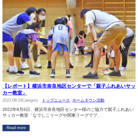
【レポート】横浜市奈良地区センターで「親子ふれあいサッ
カー教室」
Category :
トップニュース
, 
ホームタウン活動
2022-08-19
2022年8月6日、横浜市奈良地区センター様のご協力で親子ふれあい
サッカー教室「なでしこリーグや関東リーグでプ…
Read more