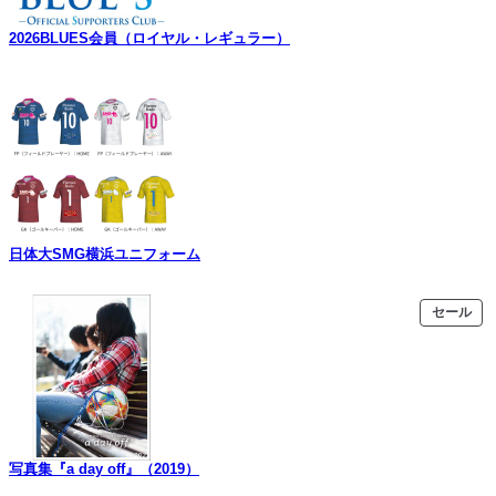
2026BLUES会員（ロイヤル・レギュラー）
日体大SMG横浜ユニフォーム
販
セール
売
中
の
商
品
写真集『a day off』（2019）