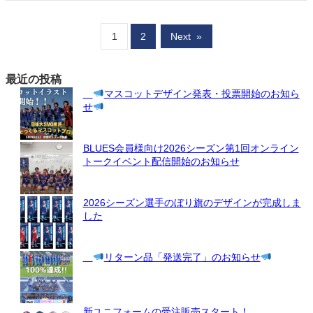
1
2
Next
»
最近の投稿
マスコットデザイン発表・投票開始のお知ら
せ
BLUES会員様向け2026シーズン第1回オンライン
トークイベント配信開始のお知らせ
2026シーズン選手のぼり旗のデザインが完成しま
した
リターン品「発送完了」のお知らせ
新ユニフォームの受注販売スタート！