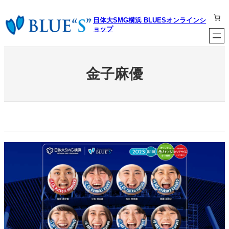
内
容
日体大SMG横浜 BLUESオンラインシ
を
ョップ
ス
キ
ッ
プ
金子麻優