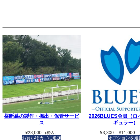
横断幕の製作・掲出・保管サービ
2026BLUES会員（
ス
ギュラー）
価
¥
28,000
¥
3,300
–
¥
11,000
（税込）
お買い物カゴに追加
オプションを選
格