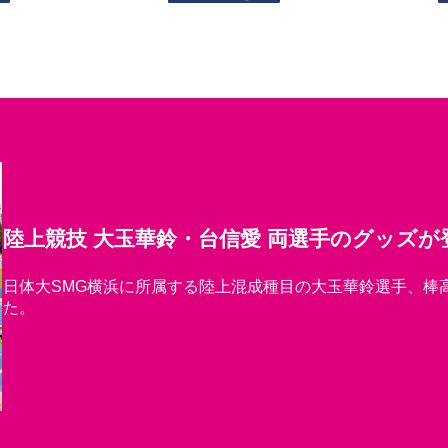
:
¥
2
2
,
5
0
0
–
¥
2
5
,
0
0
陸上競技 大玉華鈴・台信愛 両選手のグッズが
0
日体大SMG横浜に所属する陸上混成種目の大玉華鈴選手、棒
た。