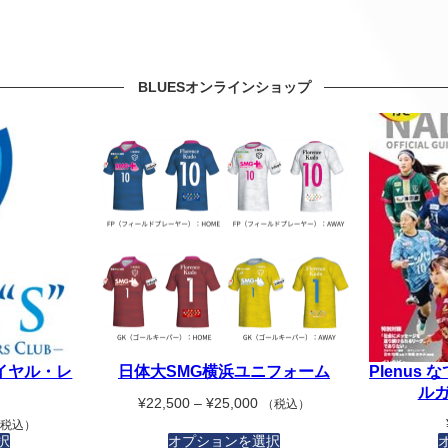
BLUESオンラインショップ
ロイヤル・レ
日体大SMG横浜ユニフォーム
Plenus
ルガ
価
¥
22,500
–
¥
25,000
（税込）
格
（税込）
帯
択
オプションを選択