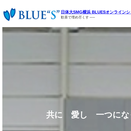
内
容
日体大SMG横浜 BLUESオンライン
を
歓喜で埋め尽くす ──
ス
キ
ッ
プ
共に 愛し 一つにな