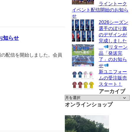
ライントーク
イベント配信開始のお知ら
せ
2026シーズン
選手のぼり旗
のデザインが
お知らせ
完成しました
リターン
品「発送完
２回の配信を開始しました。会員
了」のお知ら
せ
新ユニフォー
ムの受注販売
スタート！
アーカイブ
ア
ー
オンラインショップ
カ
イ
ブ