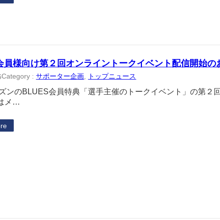
S会員様向け第２回オンライントークイベント配信開始の
Category :
サポーター企画
, 
トップニュース
6
シーズンのBLUES会員特典「選手主催のトークイベント」の第
はメ…
re