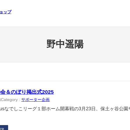
ショップ
野中遥陽
会＆のぼり掲出式2025
Category :
サポーター企画
4
Plenusなでしこリーグ１部ホーム開幕戦の3月23日、保土ヶ谷
re