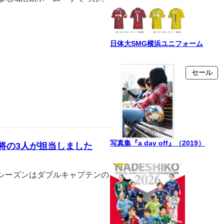
日体大SMG横浜ユニフォーム
販
セール
売
中
の
商
品
写真集『a day off』（2019）
将の3人が担当しました
今シーズンはダブルキャプテンの