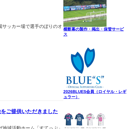
公園サッカー場で選手のぼりのオ
横断幕の製作・掲出・保管サービ
ス
2026BLUES会員（ロイヤル・レギ
ュラー）
絵をご提供いただきました
ば地域活動ホーム「すてっぷ」