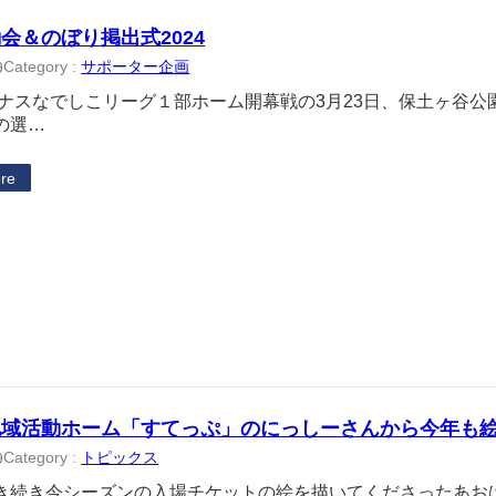
会＆のぼり掲出式2024
Category :
サポーター企画
9
プレナスなでしこリーグ１部ホーム開幕戦の3月23日、保土ヶ谷
の選…
re
地域活動ホーム「すてっぷ」のにっしーさんから今年も
Category :
トピックス
9
き続き今シーズンの入場チケットの絵を描いてくださったあお