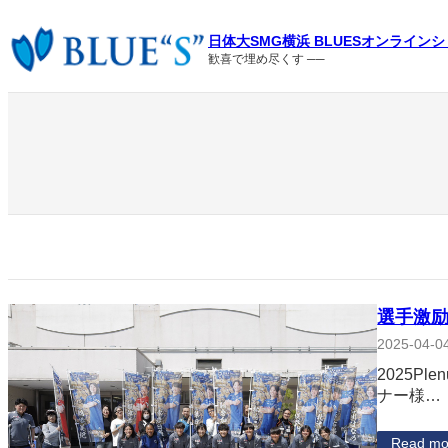
内
容
日体大SMG横浜 BLUESオンライン
を
歓喜で埋め尽くす ──
ス
キ
ッ
プ
選手激励
2025-04-0
2025
ナー様…
Read mo