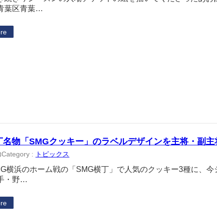
青葉区青葉…
re
丁名物「SMGクッキー」のラベルデザインを主将・副主
Category :
トピックス
8
MG横浜のホーム戦の「SMG横丁」で人気のクッキー3種に、
手・野…
re