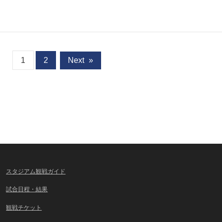
1
2
Next
»
スタジアム観戦ガイド
試合日程・結果
観戦チケット