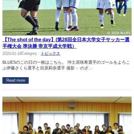
【The shot of the day】(第28回全日本大学女子サッカー選
手権大会 準決勝 帝京平成大学戦）
Category :
トピックス
2020-01-18
BLUESのこの日の一枚はこちら。 沖土居咲希選手のゴールをよろこ
ぶ伊藤さくら選手と目原莉奈選手 撮影： のざ…
Read more