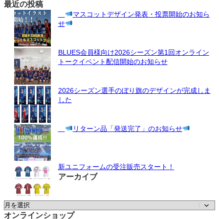
最近の投稿
マスコットデザイン発表・投票開始のお知ら
せ
BLUES会員様向け2026シーズン第1回オンライン
トークイベント配信開始のお知らせ
2026シーズン選手のぼり旗のデザインが完成しま
した
リターン品「発送完了」のお知らせ
新ユニフォームの受注販売スタート！
アーカイブ
ア
ー
オンラインショップ