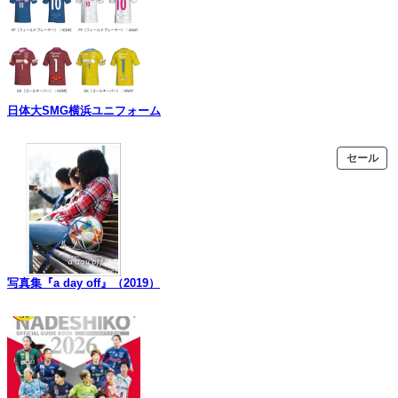
日体大SMG横浜ユニフォーム
販
セール
売
中
の
商
品
写真集『a day off』（2019）