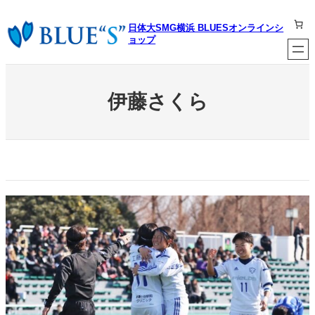
内
容
日体大SMG横浜 BLUESオンラインシ
を
ョップ
ス
キ
ッ
プ
伊藤さくら