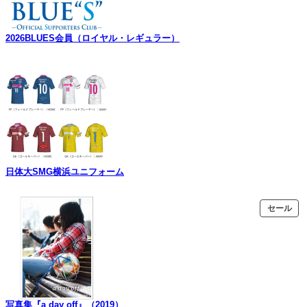
2026BLUES会員（ロイヤル・レギュラー）
日体大SMG横浜ユニフォーム
販
セール
売
中
の
商
品
写真集『a day off』（2019）