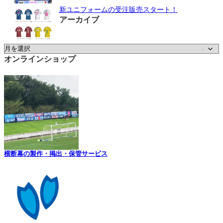
新ユニフォームの受注販売スタート！
アーカイブ
ア
ー
オンラインショップ
カ
イ
ブ
横断幕の製作・掲出・保管サービス