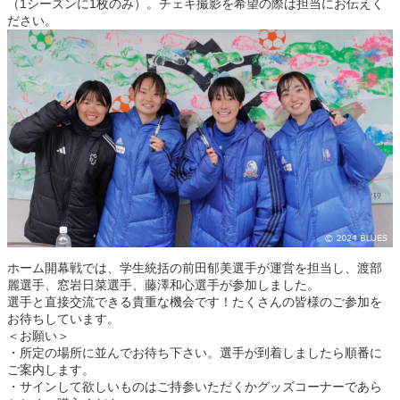
（1シーズンに1枚のみ）。チェキ撮影を希望の際は担当にお伝えく
ださい。
ホーム開幕戦では、学生統括の前田郁美選手が運営を担当し、渡部
麗選手、窓岩日菜選手、藤澤和心選手が参加しました。
選手と直接交流できる貴重な機会です！たくさんの皆様のご参加を
お待ちしています。
＜お願い＞
・所定の場所に並んでお待ち下さい。選手が到着しましたら順番に
ご案内します。
・サインして欲しいものはご持参いただくかグッズコーナーであら