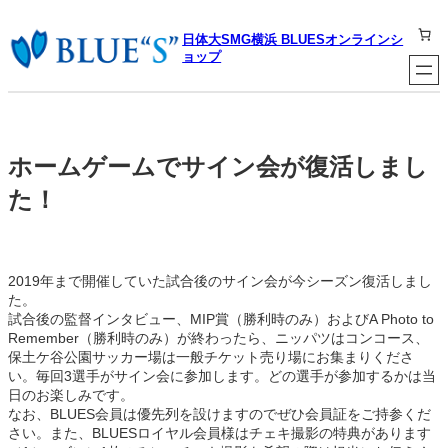
内
容
日体大SMG横浜 BLUESオンラインシ
を
ョップ
ス
キ
ッ
プ
ホームゲームでサイン会が復活しまし
た！
2019年まで開催していた試合後のサイン会が今シーズン復活しまし
た。
試合後の監督インタビュー、MIP賞（勝利時のみ）およびA Photo to
Remember（勝利時のみ）が終わったら、ニッパツはコンコース、
保土ケ谷公園サッカー場は一般チケット売り場にお集まりくださ
い。毎回3選手がサイン会に参加します。どの選手が参加するかは当
日のお楽しみです。
なお、BLUES会員は優先列を設けますのでぜひ会員証をご持参くだ
さい。また、BLUESロイヤル会員様はチェキ撮影の特典があります