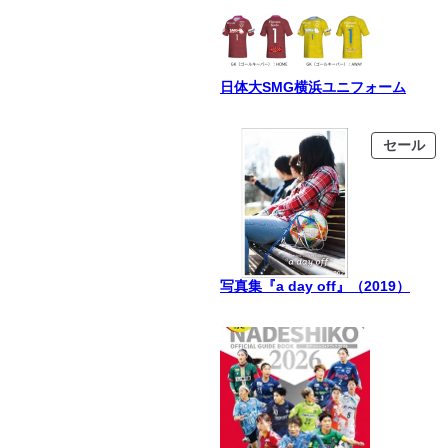
日体大SMG横浜ユニフォーム
販
セール
売
中
の
商
品
写真集『a day off』（2019）