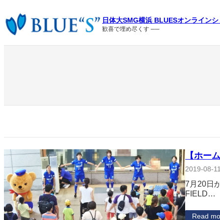
内
容
日体大SMG横浜 BLUESオンライン
を
歓喜で埋め尽くす ──
ス
キ
ッ
プ
【ホー
2019-08-1
7月20
FIELD…
Read mo