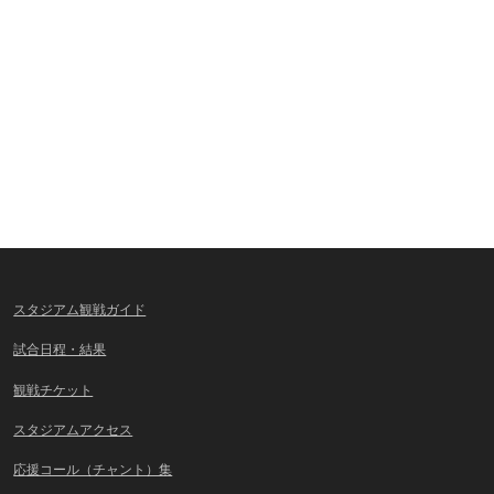
スタジアム観戦ガイド
試合日程・結果
観戦チケット
スタジアムアクセス
応援コール（チャント）集