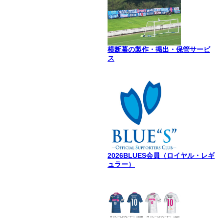
横断幕の製作・掲出・保管サービ
ス
2026BLUES会員（ロイヤル・レギ
ュラー）