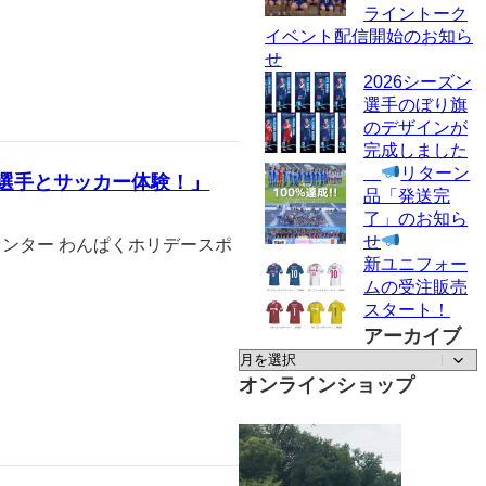
ライントーク
イベント配信開始のお知ら
せ
2026シーズン
選手のぼり旗
のデザインが
完成しました
リターン
の選手とサッカー体験！」
品「発送完
了」のお知ら
せ
区センター わんぱくホリデースポ
新ユニフォー
ムの受注販売
スタート！
アーカイブ
ア
ー
オンラインショップ
カ
イ
ブ