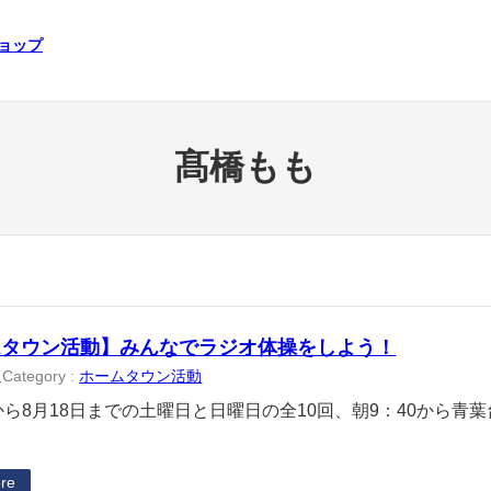
ショップ
髙橋もも
ムタウン活動】みんなでラジオ体操をしよう！
Category :
ホームタウン活動
1
日から8月18日までの土曜日と日曜日の全10回、朝9：40から
re