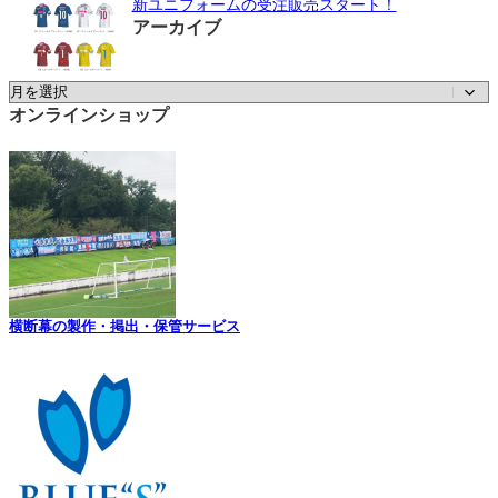
新ユニフォームの受注販売スタート！
アーカイブ
ア
ー
オンラインショップ
カ
イ
ブ
横断幕の製作・掲出・保管サービス