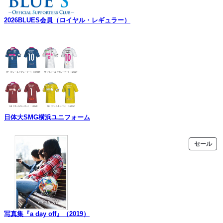
2026BLUES会員（ロイヤル・レギュラー）
日体大SMG横浜ユニフォーム
販
セール
売
中
の
商
品
写真集『a day off』（2019）