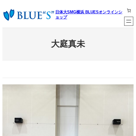
内
容
日体大SMG横浜 BLUESオンラインシ
を
ョップ
ス
キ
ッ
プ
大庭真未