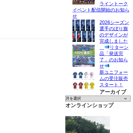
ライントーク
イベント配信開始のお知ら
せ
2026シーズン
選手のぼり旗
のデザインが
完成しました
リターン
品「発送完
了」のお知ら
せ
新ユニフォー
ムの受注販売
スタート！
アーカイブ
ア
ー
オンラインショップ
カ
イ
ブ