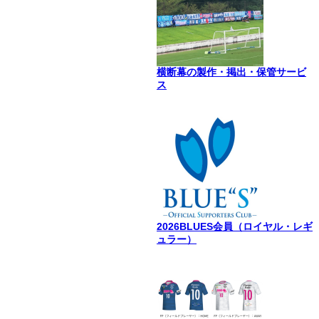
横断幕の製作・掲出・保管サービ
ス
2026BLUES会員（ロイヤル・レギ
ュラー）