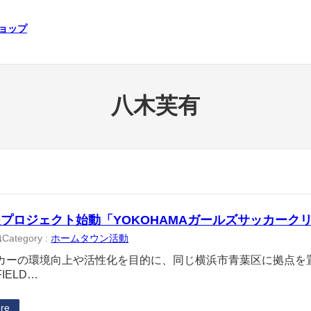
ショップ
八木芙有
プロジェクト始動「YOKOHAMAガールズサッカーク
Category :
ホームタウン活動
4
カーの環境向上や活性化を目的に、同じ横浜市青葉区に拠点を置
IELD…
re