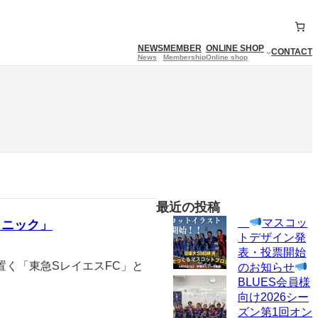
NEWS
MEMBER
ONLINE SHOP
CONTACT
News
Membership
Online shop
最近の投稿
マスコッ
リニック」
トデザイン発
表・投票開始
く「東急SレイエスFC」と
のお知らせ
BLUES会員様
向け2026シー
ズン第1回オン