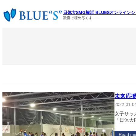
内
容
日体大SMG横浜 BLUESオンライン
を
歓喜で埋め尽くす ──
ス
キ
ッ
プ
未来応援
2022-01-0
女子サッ
「日体大F
Read mo