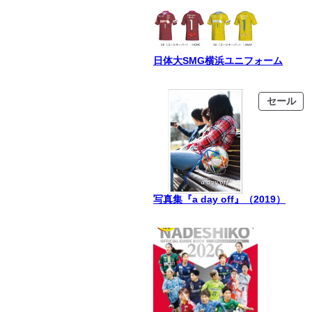
日体大SMG横浜ユニフォーム
販
セール
売
中
の
商
品
写真集『a day off』（2019）