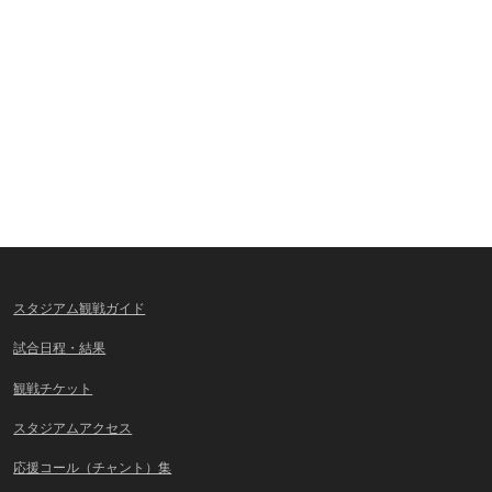
スタジアム観戦ガイド
試合日程・結果
観戦チケット
スタジアムアクセス
応援コール（チャント）集