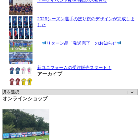
トークイベント配信開始のお知らせ
2026シーズン選手のぼり旗のデザインが完成しま
した
リターン品「発送完了」のお知らせ
新ユニフォームの受注販売スタート！
アーカイブ
ア
ー
オンラインショップ
カ
イ
ブ