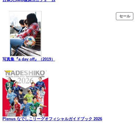
販
セール
売
中
の
商
品
写真集『a day off』（2019）
Plenus なでしこリーグオフィシャルガイドブック 2026