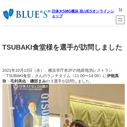
内
容
日体大SMG横浜 BLUESオンラインシ
を
ョップ
ス
キ
ッ
プ
TSUBAKI食堂様を選手が訪問しました
2021年10月13日（水）、横浜市庁舎2Fの地産地消レストラン
「TSUBAKI食堂」さんのランチタイム（11:00〜14:00）に
伊能真
弥
・
毛利美佑
・
磯部まみ
の３選手が訪問しました。