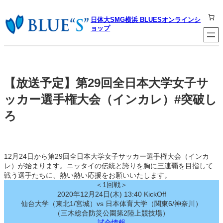
内
容
日体大SMG横浜 BLUESオンラインシ
を
ョップ
ス
キ
ッ
プ
【放送予定】第29回全日本大学女子サ
ッカー選手権大会（インカレ）#突破し
ろ
12月24日から第29回全日本大学女子サッカー選手権大会（インカ
レ）が始まります。ニッタイの伝統と誇りを胸に三連覇を目指して
戦う選手たちに、熱い熱い応援をお願いいたします。
＜1回戦＞
2020年12月24日(木) 13:40 KickOff
仙台大学（東北1/宮城）vs 日本体育大学（関東6/神奈川）
（三木総合防災公園第2陸上競技場）
試合情報