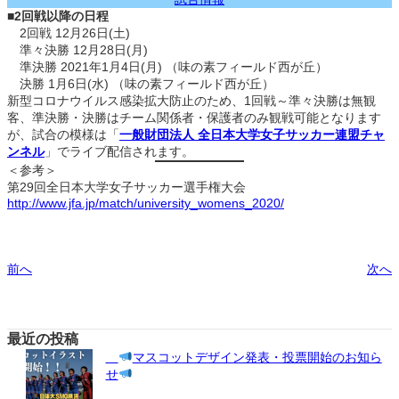
■
2回戦以降の日程
2回戦 12月26日(土)
準々決勝 12月28日(月)
準決勝 2021年1月4日(月) （味の素フィールド西が丘）
決勝 1月6日(水) （味の素フィールド西が丘）
新型コロナウイルス感染拡大防止のため、1回戦～準々決勝は無観
客、準決勝・決勝はチーム関係者・保護者のみ観戦可能となります
が、試合の模様は「
一般財団法人 全日本大学女子サッカー連盟チャ
ンネル
」でライブ配信されます。
＜参考＞
第29回全日本大学女子サッカー選手権大会
http://www.jfa.jp/match/university_womens_2020/
前へ
次へ
最近の投稿
マスコットデザイン発表・投票開始のお知ら
せ