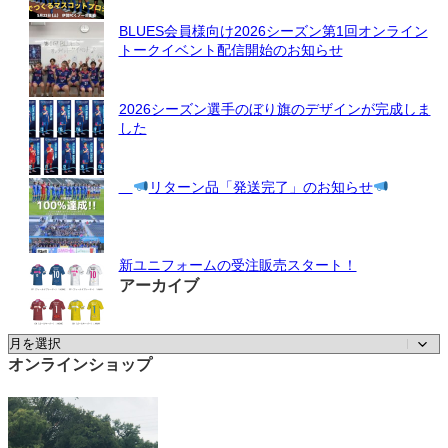
BLUES会員様向け2026シーズン第1回オンライン
トークイベント配信開始のお知らせ
2026シーズン選手のぼり旗のデザインが完成しま
した
リターン品「発送完了」のお知らせ
新ユニフォームの受注販売スタート！
アーカイブ
ア
ー
オンラインショップ
カ
イ
ブ