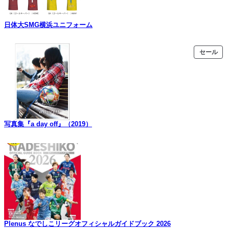
日体大SMG横浜ユニフォーム
販
セール
売
中
の
商
品
写真集『a day off』（2019）
Plenus なでしこリーグオフィシャルガイドブック 2026