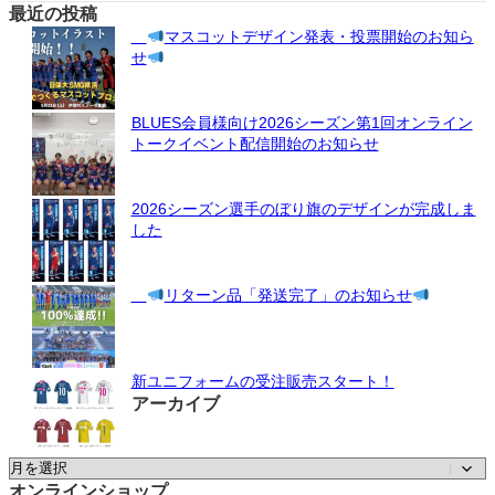
最近の投稿
マスコットデザイン発表・投票開始のお知ら
せ
BLUES会員様向け2026シーズン第1回オンライン
トークイベント配信開始のお知らせ
2026シーズン選手のぼり旗のデザインが完成しま
した
リターン品「発送完了」のお知らせ
新ユニフォームの受注販売スタート！
アーカイブ
ア
ー
オンラインショップ