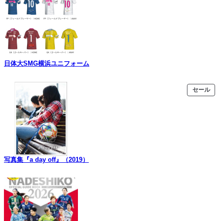
日体大SMG横浜ユニフォーム
販
セール
売
中
の
商
品
写真集『a day off』（2019）