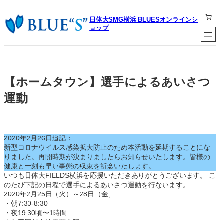
内
容
日体大SMG横浜 BLUESオンラインシ
を
ョップ
ス
キ
ッ
プ
【ホームタウン】選手によるあいさつ
運動
2020年2月26日追記：
新型コロナウイルス感染拡大防止のため本活動を延期することにな
りました。再開時期が決まりましたらお知らせいたします。皆様の
健康と一刻も早い事態の収束を祈念いたします。
いつも日体大FIELDS横浜を応援いただきありがとうございます。 こ
のたび下記の日程で選手によるあいさつ運動を行ないます。
2020年2月25日（火）～28日（金）
・朝7:30-8:30
・夜19:30頃〜1時間