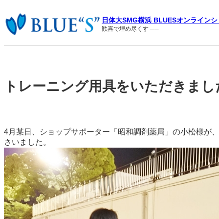
内
容
日体大SMG横浜 BLUESオンライン
を
歓喜で埋め尽くす ──
ス
キ
ッ
プ
トレーニング用具をいただきまし
4月某日、ショップサポーター「昭和調剤薬局」の小松様が
さいました。