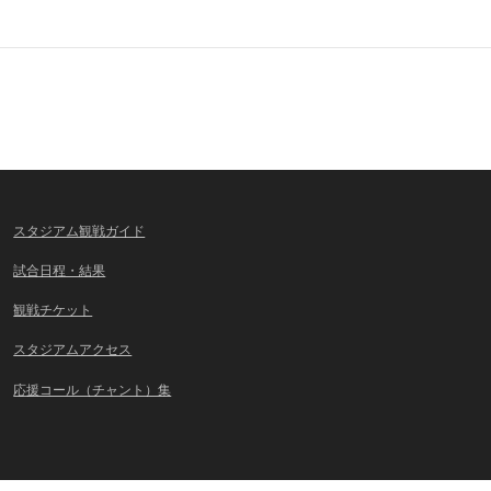
スタジアム観戦ガイド
試合日程・結果
観戦チケット
スタジアムアクセス
応援コール（チャント）集