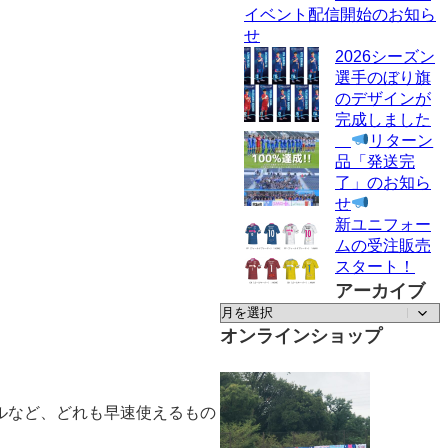
イベント配信開始のお知ら
せ
2026シーズン
選手のぼり旗
のデザインが
完成しました
リターン
品「発送完
了」のお知ら
せ
新ユニフォー
ムの受注販売
スタート！
アーカイブ
ア
ー
オンラインショップ
カ
イ
ブ
ルなど、どれも早速使えるもの