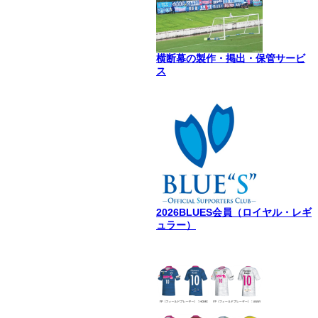
横断幕の製作・掲出・保管サービ
ス
2026BLUES会員（ロイヤル・レギ
ュラー）