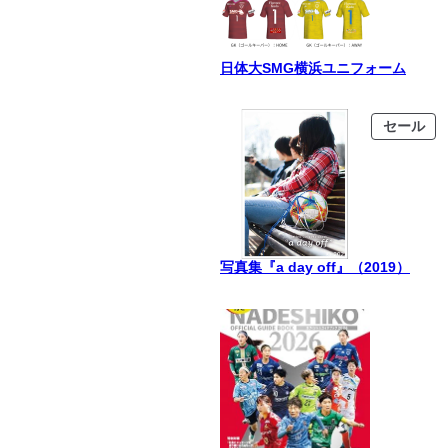
日体大SMG横浜ユニフォーム
販
セール
売
中
の
商
品
写真集『a day off』（2019）