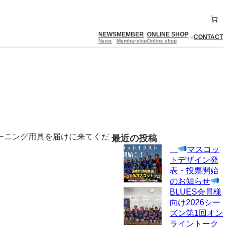
NEWS
MEMBER
ONLINE SHOP
CONTACT
News
Membership
Online shop
ーニング用具を届けに来てくだ
最近の投稿
マスコッ
トデザイン発
表・投票開始
のお知らせ
BLUES会員様
向け2026シー
ズン第1回オン
ライントーク