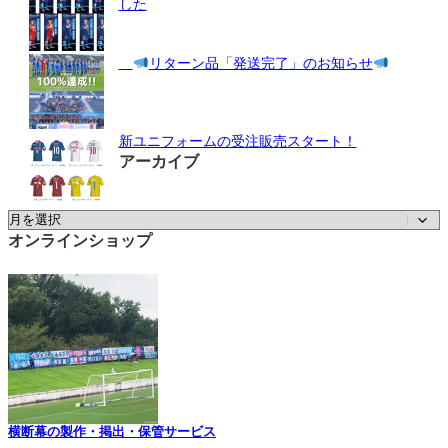
した
リターン品「発送完了」のお知らせ
新ユニフォームの受注販売スタート！
アーカイブ
ア
ー
オンラインショップ
カ
イ
ブ
横断幕の製作・掲出・保管サービス