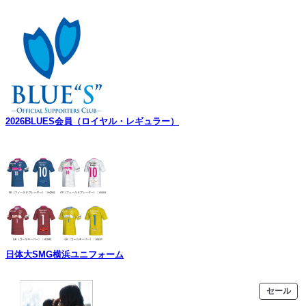
2026BLUES会員（ロイヤル・レギュラー）
日体大SMG横浜ユニフォーム
販
セール
売