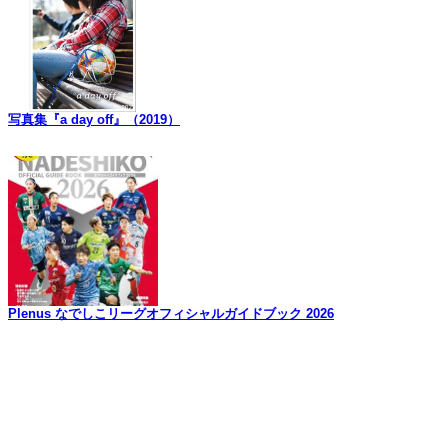
中
の
商
品
写真集『a day off』（2019）
Plenus なでしこリーグオフィシャルガイドブック 2026