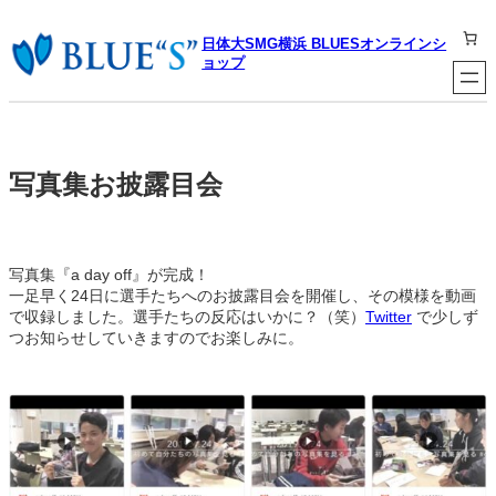
内
容
日体大SMG横浜 BLUESオンラインシ
を
ョップ
ス
キ
ッ
プ
写真集お披露目会
写真集『a day off』が完成！
一足早く24日に選手たちへのお披露目会を開催し、その模様を動画
で収録しました。選手たちの反応はいかに？（笑）
Twitter
で少しず
つお知らせしていきますのでお楽しみに。