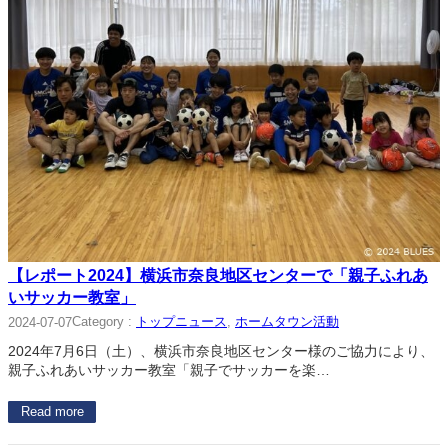
【レポート2024】横浜市奈良地区センターで「親子ふれあ
いサッカー教室」
Category :
トップニュース
, 
ホームタウン活動
2024-07-07
2024年7月6日（土）、横浜市奈良地区センター様のご協力により、
親子ふれあいサッカー教室「親子でサッカーを楽…
Read more