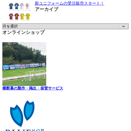
新ユニフォームの受注販売スタート！
アーカイブ
ア
ー
オンラインショップ
カ
イ
ブ
横断幕の製作・掲出・保管サービス