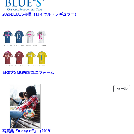
2026BLUES会員（ロイヤル・レギュラー）
日体大SMG横浜ユニフォーム
販
セール
売
中
の
商
品
写真集『a day off』（2019）