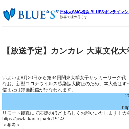
内
容
日体大SMG横浜 BLUESオンライン
を
歓喜で埋め尽くす ──
ス
キ
ッ
プ
【放送予定】カンカレ 大東文化大学
いよいよ8月30日から第34回関東大学女子サッカーリーグ
なお、新型コロナウイルス感染拡大防止のため、本大会はすべ
信または録画配信が行なわれます。
2
htt
リモート観戦にて応援のほどよろしくお願いいたします！大
https://juwfa-kanto.jp/etc/1514/
＜参考＞