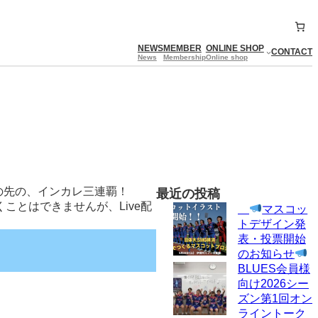
NEWS
MEMBER
ONLINE SHOP
CONTACT
News
Membership
Online shop
の先の、インカレ三連覇！
最近の投稿
とはできませんが、Live配
マスコッ
トデザイン発
表・投票開始
のお知らせ
BLUES会員様
向け2026シー
ズン第1回オン
ライントーク