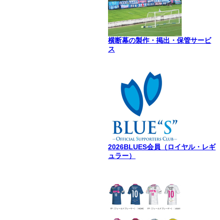
横断幕の製作・掲出・保管サービ
ス
2026BLUES会員（ロイヤル・レギ
ュラー）