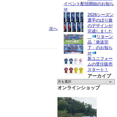
イベント配信開始のお知ら
せ
2026シーズン
選手のぼり旗
のデザインが
次へ
完成しました
リターン
品「発送完
了」のお知ら
せ
新ユニフォー
ムの受注販売
スタート！
アーカイブ
ア
ー
オンラインショップ
カ
イ
ブ