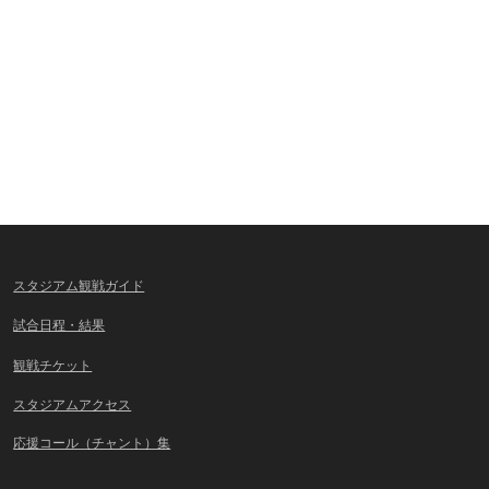
スタジアム観戦ガイド
試合日程・結果
観戦チケット
スタジアムアクセス
応援コール（チャント）集