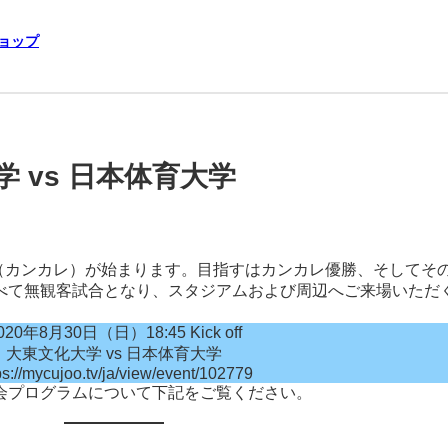
ショップ
 vs 日本体育大学
戦（カンカレ）が始まります。目指すはカンカレ優勝、そしてそ
て無観客試合となり、スタジアムおよび周辺へご来場いただくこ
020年8月30日（日）18:45 Kick off
大東文化大学 vs 日本体育大学
ps://mycujoo.tv/ja/view/event/102779
会プログラムについて下記をご覧ください。