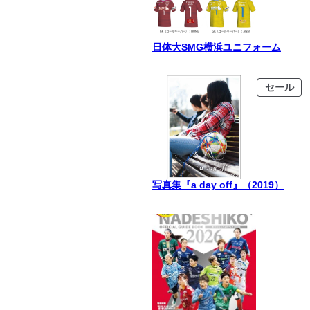
日体大SMG横浜ユニフォーム
販
セール
売
中
の
商
品
写真集『a day off』（2019）