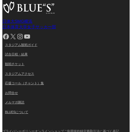
日体大SMG横浜
日本体育大学女子サッカー部
Facebook
X
Instagram
YouTube
スタジアム観戦ガイド
試合日程・結果
観戦チケット
スタジアムアクセス
応援コール（チャント）集
お問合せ
メルマガ購読
BLUESについて
プライバシーポリシー
オンラインショップご利用規約
特定商取引法に基づく表記